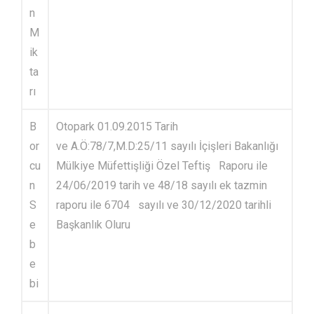
n
M
ik
ta
rı
B
Otopark 01.09.2015 Tarih
or
ve A.Ö:78/7,M.D:25/11 sayılı İçişleri Bakanlığı
cu
Mülkiye Müfettişliği Özel Teftiş Raporu ile
n
24/06/2019 tarih ve 48/18 sayılı ek tazmin
S
raporu ile 6704 sayılı ve 30/12/2020 tarihli
e
Başkanlık Oluru
b
e
bi