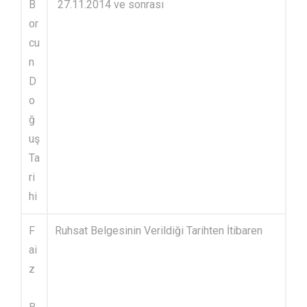
B
27.11.2014 ve sonrası
or
cu
n
D
o
ğ
uş
Ta
ri
hi
F
Ruhsat Belgesinin Verildiği Tarihten İtibaren
ai
z