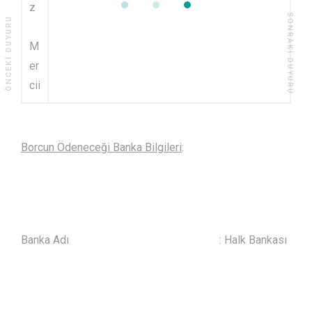
z
SONRAKI DUYURU
ÖNCEKI DUYURU
M
er
cii
Borcun Ödeneceği Banka Bilgileri
:
Banka Adı : Halk Bankası