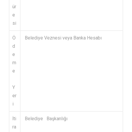
ür
e
si
Ö
Belediye Veznesi veya Banka Hesabı
d
e
m
e
Y
er
i
İti
Belediye Başkanlığı
ra