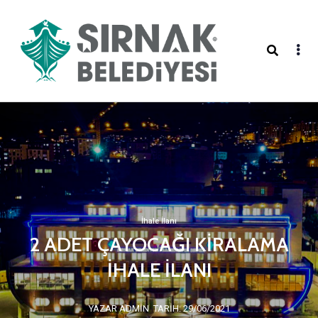
İhale İlanı
2 ADET ÇAYOCAĞI KİRALAMA
İHALE İLANI
YAZAR ADMIN
TARIH: 29/06/2021