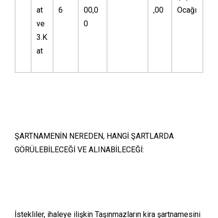
at
6
00,0
,00
Ocağı
ve
0
3.K
at
ŞARTNAMENİN NEREDEN, HANGİ ŞARTLARDA
GÖRÜLEBİLECEĞİ VE ALINABİLECEĞİ:
İstekliler, ihaleye ilişkin Taşınmazların kira şartnamesini