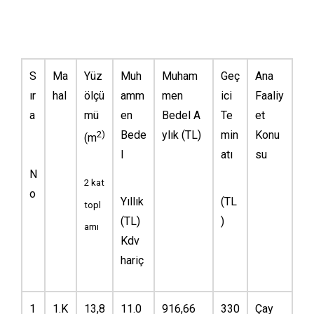
S
Ma
Yüz
Muh
Muham
Geç
Ana
ır
hal
ölçü
amm
men
ici
Faaliy
a
mü
en
Bedel A
Te
et
2)
Bede
ylık (TL)
min
Konu
(m
l
atı
su
N
2 kat
o
Yıllık
(TL
topl
(TL)
)
amı
Kdv
hariç
1
1.K
13,8
11.0
916,66
330
Çay