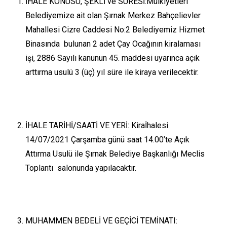
İHALE KONUSU, ŞEKLİ ve SÜRESİ:
Mülkiyetleri
Belediyemize ait olan Şırnak Merkez Bahçelievler
Mahallesi Cizre Caddesi No:2 Belediyemiz Hizmet
Binasında bulunan 2 adet Çay Ocağının kiralaması
işi, 2886 Sayılı kanunun 45. maddesi uyarınca açık
arttırma usulü 3 (üç) yıl süre ile kiraya verilecektir.
İHALE TARİHİ/SAATİ VE YERİ: Kira
İhalesi
14/07/2021 Çarşamba günü saat 14.00’te Açık
Attırma Usulü ile Şırnak Belediye Başkanlığı Meclis
Toplantı salonunda yapılacaktır.
MUHAMMEN BEDELİ VE GEÇİCİ TEMİNATI: