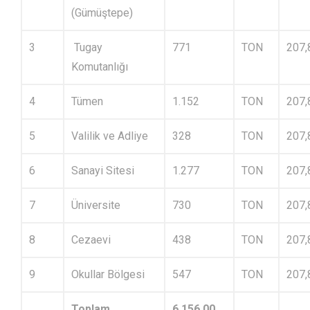
(Gümüştepe)
3
Tugay
771
TON
207,
Komutanlığı
4
Tümen
1.152
TON
207,
5
Valilik ve Adliye
328
TON
207,
6
Sanayi Sitesi
1.277
TON
207,
7
Üniversite
730
TON
207,
8
Cezaevi
438
TON
207,
9
Okullar Bölgesi
547
TON
207,
Toplam
6.156,00