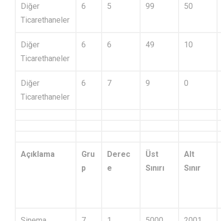
Diğer
6
5
99
50
Ticarethaneler
Diğer
6
6
49
10
Ticarethaneler
Diğer
6
7
9
0
Ticarethaneler
Açıklama
Gru
Derec
Üst
Alt
p
e
Sınırı
Sınır
Sinema,
7
1
5000
2001