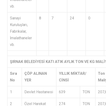
vb.
Sanayi
8
7
24
0
Kuruluşları,
Fabrikalar,
İmalathaneler
vb.
ŞIRNAK BELEDİYESİ KATI ATIK AYLIK TON VE KG MALİ
Sıra
ÇÖP ALINAN
YILLIK MİKTAR/
Ton
No
YER
CİNSİ
Mali
1
Devlet Hastanesi
639
TON
207,
2
Özel Harekat
274
TON
207,