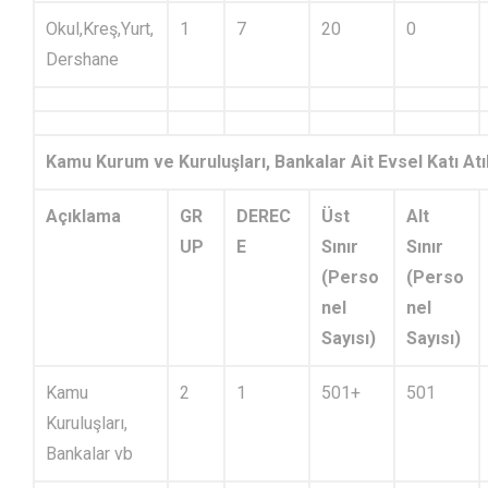
Okul,Kreş,Yurt,
1
7
20
0
Dershane
Kamu Kurum ve Kuruluşları, Bankalar Ait Evsel Katı At
Açıklama
GR
DEREC
Üst
Alt
UP
E
Sınır
Sınır
(Perso
(Perso
nel
nel
Sayısı)
Sayısı)
Kamu
2
1
501+
501
Kuruluşları,
Bankalar vb