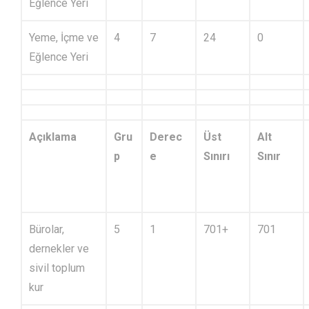
Eğlence Yeri
Yeme, İçme ve
4
7
24
0
Eğlence Yeri
Açıklama
Gru
Derec
Üst
Alt
p
e
Sınırı
Sınır
Bürolar,
5
1
701+
701
dernekler ve
sivil toplum
kur